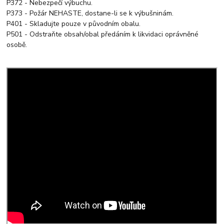
P372 - Nebezpečí výbuchu.
P373 - Požár NEHASTE, dostane-li se k výbušninám.
P401 - Skladujte pouze v původním obalu.
P501 - Odstraňte obsah/obal předáním k likvidaci oprávněné
osobě.