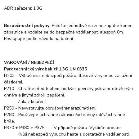
ADR zařazení: 1.3G
Bezpečnostní pokyny:
Položte jednotlivě na zem, zapalte konec
zápalnice a vzdalte se do bezpečné vzdálenosti alespoň 8m.
Postupujte podle návodu na balení.
VAROVÁNÍ / NEBEZPEČÍ
Pyrotechnický výrobek tř.1.3G UN 0335
H203 - Výbušnina; nebezpečí požáru, tlakové vlny nebo zasažení
částicemi.
P210 - Chraňte před teplem, horkými povrchy, jiskrami, otevřeným
ohněm a jinými zdroji zapálení.
Zákaz kouření.
P250 - Nevystavujte obrušování/nárazům/tření.
P280 - Používejte ochranné rukavice/ochranný oděv/ochranné
brýle.
P370 + P380 + P375 - V případě požáru: Vykliďte prostor.
Kvůli nebezpečí výbuchu haste z dostatečné vzdálenosti.