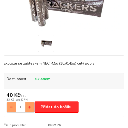
Exploze se zábleskem NEC: 4,5g (10x0,45g)
celý popis
Dostupnost
Skladem
40 Kč
/
bal
33 Kč
bez DPH
Přidat do košíku
Číslo produktu:
PPP176